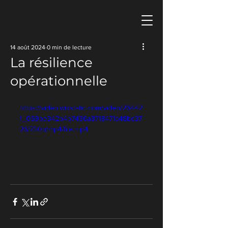
Safir
14 août 2024
0 min de lecture
La résilience
Conseil 
opérationnelle
https://video.wixstatic.com/video/26442
1_059be342b4b7436a8718471a48bc37
26/720p/mp4/file.mp4