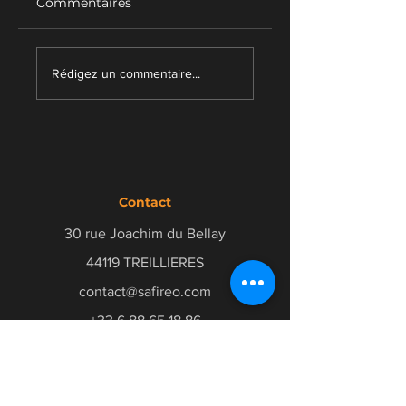
Commentaires
Digitaliser le lean
L'excellence
opérationnelle
Rédigez un commentaire...
Contact
30 rue Joachim du Bellay
44119 TREILLIERES
contact@safireo.com
+33 6 88 65 18 86
Abonnez vous à notre newletter