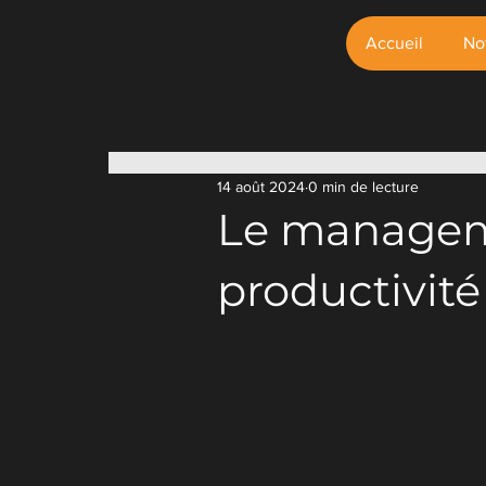
Accueil
No
Safireo
Conseil & So
14 août 2024
0 min de lecture
Le manageme
productivité